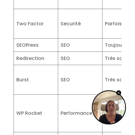
Two Factor
Securité
Parfois
SEOPress
SEO
Toujours
Redirection
SEO
Très souven
Burst
SEO
Très souven
WP Rocket
Performance
Toujours