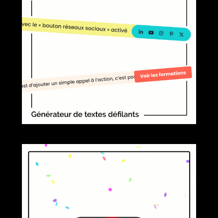
GÉNÉRATEUR DE « TEXTE
DÉFILANT » POUR WORDPRESS :
NO CODE, NO PLUGIN !