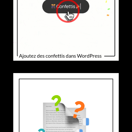
🎊 EXPLOSION DE CONFETTIS :
METTEZ DU FUN DANS VOTRE SITE
WORDPRESS !
4 PAGES À CRÉER ABSOLUMENT
POUR SON SITE WEB (+ EXEMPLES)