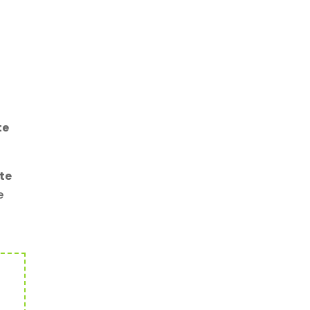
te
xte
e
f