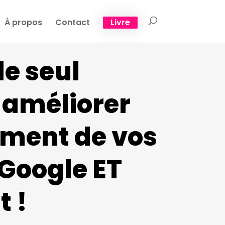
À propos
Contact
Livre
le seul
 améliorer
ement de vos
Google ET
t !