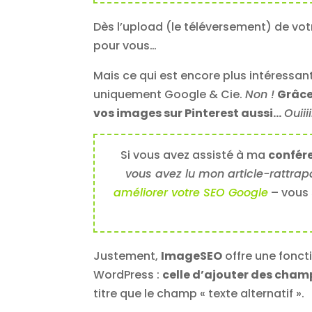
Dès l’upload (le téléversement) de votr
pour vous…
Mais ce qui est encore plus intéressa
uniquement Google & Cie.
Non !
Grâce
vos images sur Pinterest aussi…
Ouiiii
Si vous avez assisté à ma
confére
vous avez lu mon article-rattra
améliorer votre SEO Google
– vous 
Justement,
ImageSEO
offre une foncti
WordPress :
celle d’ajouter des cham
titre que le champ « texte alternatif ».