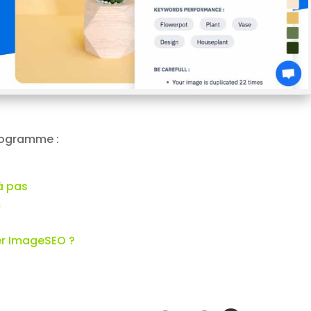
programme :
à pas
m
ser ImageSEO ?