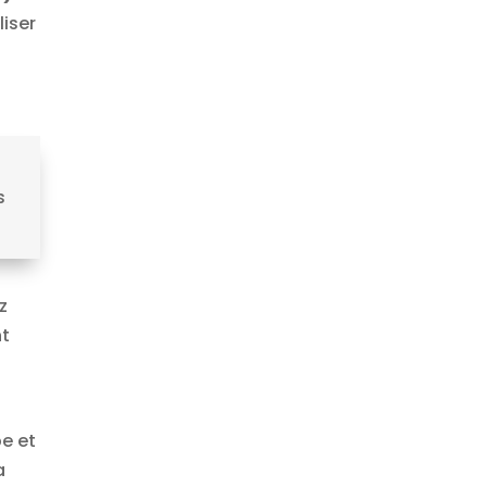
liser
s
s
z
nt
e et
a