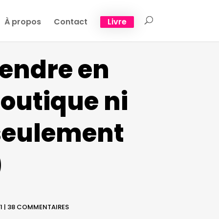
À propos
Contact
Livre
endre en
boutique ni
(seulement
)
1
|
38 COMMENTAIRES