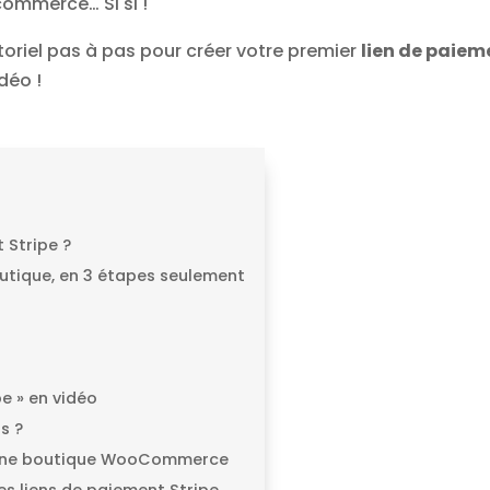
ommerce… Si si !
utoriel pas à pas pour créer votre premier
lien de paiem
déo !
 Stripe ?
outique, en 3 étapes seulement
pe » en vidéo
s ?
ir une boutique WooCommerce
les liens de paiement Stripe