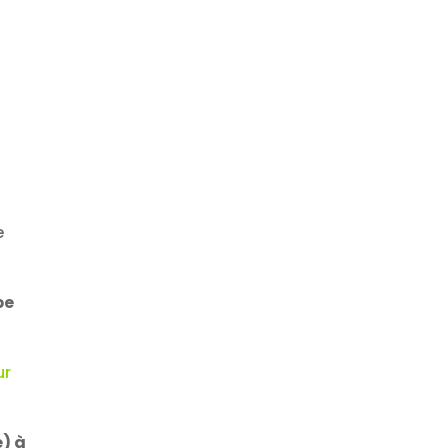
e
pe
ur
) à