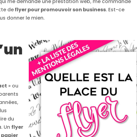
ux, qui me demande une prestation web, me commande
tte de
flyer pour promouvoir son business
. Est-ce
ous donner le mien.
’un
act
» ou
parents
’années,
lus
ire du
à. Un
flyer
 papier