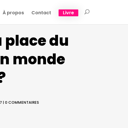
À propos
Contact
Livre
a place du
 un monde
?
17
|
0 COMMENTAIRES