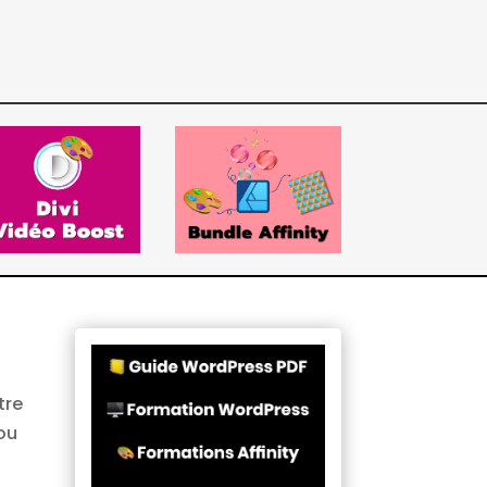
tre
 ou