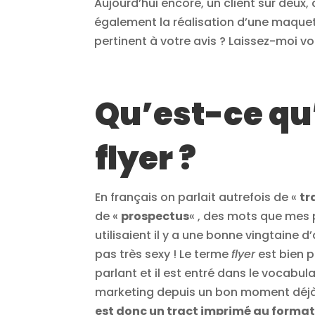
Aujourd’hui encore, un client sur de
également la réalisation d’une maque
pertinent à votre avis ? Laissez-moi v
Qu’est-ce qu
flyer ?
En français on parlait autrefois de «
tr
de «
prospectus
« , des mots que mes 
utilisaient il y a une bonne vingtaine d
pas très sexy ! Le terme
flyer
est bien p
parlant et il est entré dans le vocabula
marketing depuis un bon moment déj
est donc un tract imprimé au format