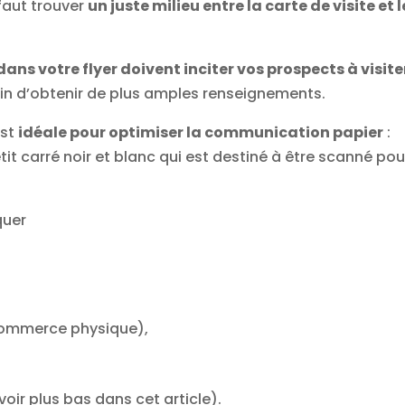
 faut trouver
un juste milieu entre la carte de visite et l
ans votre flyer doivent inciter vos prospects à visite
in d’obtenir de plus amples renseignements.
est
idéale pour optimiser la communication papier
:
tit carré noir et blanc qui est destiné à être scanné pou
quer
 commerce physique),
voir plus bas dans cet article).