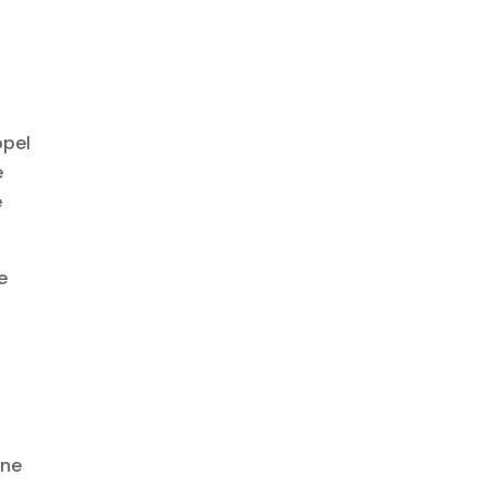
ppel
e
e
e
 ne